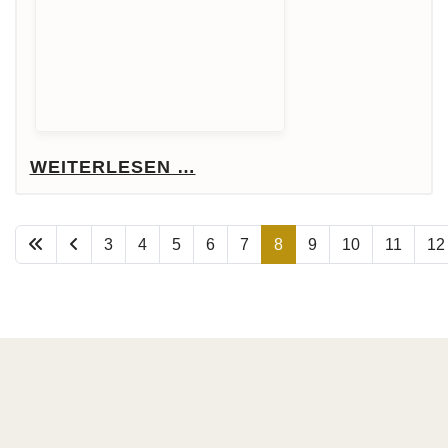
WEITERLESEN …
3
4
5
6
7
8
9
10
11
12