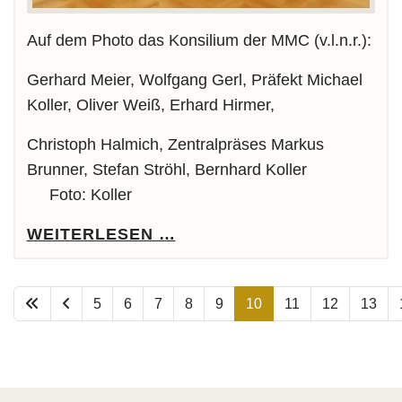
Auf dem Photo das Konsilium der MMC (v.l.n.r.):
Gerhard Meier, Wolfgang Gerl, Präfekt Michael
Koller, Oliver Weiß, Erhard Hirmer,
Christoph Halmich, Zentralpräses Markus
Brunner, Stefan Ströhl, Bernhard Koller
Foto: Koller
WEITERLESEN …
5
6
7
8
9
10
11
12
13